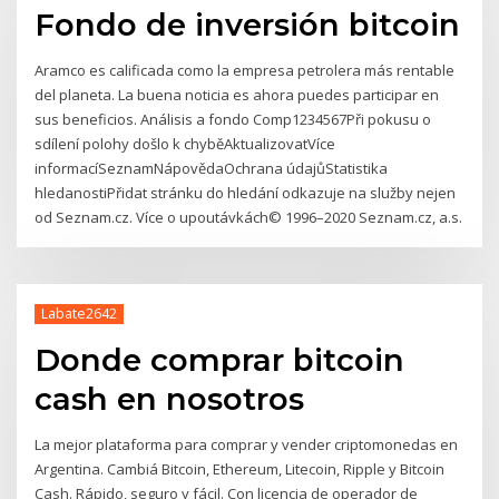
Fondo de inversión bitcoin
Aramco es calificada como la empresa petrolera más rentable
del planeta. La buena noticia es ahora puedes participar en
sus beneficios. Análisis a fondo Comp1234567Při pokusu o
sdílení polohy došlo k chyběAktualizovatVíce
informacíSeznamNápovědaOchrana údajůStatistika
hledanostiPřidat stránku do hledání odkazuje na služby nejen
od Seznam.cz. Více o upoutávkách© 1996–2020 Seznam.cz, a.s.
Labate2642
Donde comprar bitcoin
cash en nosotros
La mejor plataforma para comprar y vender criptomonedas en
Argentina. Cambiá Bitcoin, Ethereum, Litecoin, Ripple y Bitcoin
Cash. Rápido, seguro y fácil. Con licencia de operador de