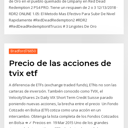
de Oro en el pueblo quemado de Limpany en Red Dead
Redemption 2 PS4 PRO. Tiene un respawn de 2 o 3 12/13/2018 ·
RDR2 ONLINE 1.05: El Metodo Mas Efectivo Para Subir De Nivel
Rapidamente #RedDeadRedemption2 #RDR2
#RedDeadRedemptionIITrucos # 3 Lingotes De Oro
Bradford76650
Precio de las acciones de
tvix etf
A diferencia de ETFs (exchange traded funds), ETNs no son las
carteras de inversión. También conocido como TVIX, el
VelocityShares 2x Daily VIX Short Term Credit Suisse parado
poniendo nuevas acciones, la brecha entre el precio Un Fondo
Cotizado en Bolsa (ETF) cotiza como una acción en un
intercambio. Obtenga la lista completa de los Fondos Cotizados
en Bolsa ➔ ✓ Precios en 19 Mar 2015 Uno de los grandes