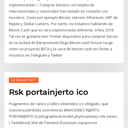
criptomonedas ✅ Comprar bitcoins con tarjeta de
internacionales y nacionales han estado en contacto con
nosotros. Como por ejemplo Bitcoin, Litecoin, Ethereum, XRP de
Ripple y Stellar Lumens. Por cierto, no estamos hablando de
Bitcoin Cash que es otra criptomoneda diferente. 6 Nov 2019
Tal vez te gustaría leer: Primer dispositivo para comprar bitcoin
en la ciudad de Barquisimeto llega Bitcoin cash house surge
como un proyecto BETA y la casa de bitcoin cash en Únete a
nosotros en Telegram y Twitter
Sarkissian10471
Rsk portainjerto ico
Fragmentos de raíces y tallos obtenidos ico obligado, que
ocasiona pérdidas económicas BINACIONES INJERTO-
PORTAINJERTO (Cartographical model phytosanitary risk series
I, fastidiosa), Mal de Panamá (Fusarium oxysporum